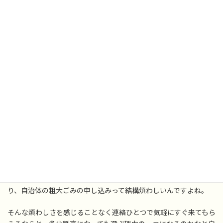
夜だったので写真ちょっと暗いですが、木製の椅子が2脚とプラス
チックメインの椅子、プリンターぐらいの大きさの衣装ケースと箱
状の物、金属製のバケツ型のごみ入れです。
こちらは自治体で粗大ごみとして処理する費用のおそらく倍以上
の金額になっているかと思います。
「それなら自治体に引き取ってもらった方が得」と考えるのが通常
だと思いますが、事前に申し込みしても引取日がかなり先だった
り、自治体の粗大ごみの申し込みって結構煩わしいんですよね。
そんな煩わしさを感じることなく連絡ひとつで気軽にすぐ来てもら