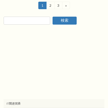
投
1
2
3
»
固
固
固
定
定
定
稿
ペ
ペ
ペ
ー
ー
ー
の
検索
ジ
ジ
ジ
ペ
ー
ジ
送
り
IT関連実績