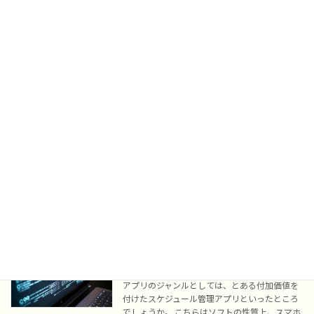
です。 具体的には地図と連動して、近くの服屋
さんが […]
続きを読む
アプリ開発のご相談事例・その2
IT関連実績
2024年8月30日
今回のアプリは、ジャンルとしてはとある付加
価値を付けた価格比較システムといったところ
でしょうか。 当方がアプリ開発として広告して
いるせいなのか、スマホアプリを前提としてご
相談いただきましたが、本件はまさにWEBデー
タベー […]
続きを読む
アプリ開発のご相談いただきました！
IT関連実績
2024年8月16日
アプリのジャンルとしては、とある付加価値を
付けたスケジュール管理アプリといったところ
でしょうか。 こちらはソフトの性質上、スマホ