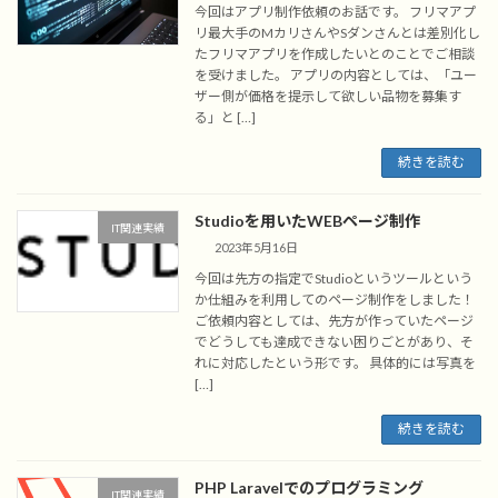
今回はアプリ制作依頼のお話です。 フリマアプ
リ最大手のMカリさんやSダンさんとは差別化し
たフリマアプリを作成したいとのことでご相談
を受けました。 アプリの内容としては、「ユー
ザー側が価格を提示して欲しい品物を募集す
る」と […]
続きを読む
Studioを用いたWEBページ制作
IT関連実績
2023年5月16日
今回は先方の指定でStudioというツールという
か仕組みを利用してのページ制作をしました！
ご依頼内容としては、先方が作っていたページ
でどうしても達成できない困りごとがあり、そ
れに対応したという形です。 具体的には写真を
[…]
続きを読む
PHP Laravelでのプログラミング
IT関連実績