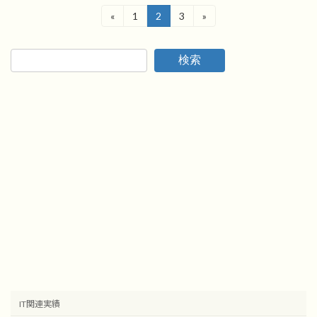
投
«
1
2
3
»
固
固
固
定
定
定
稿
ペ
ペ
ペ
ー
ー
ー
の
検索
ジ
ジ
ジ
ペ
ー
ジ
送
り
IT関連実績