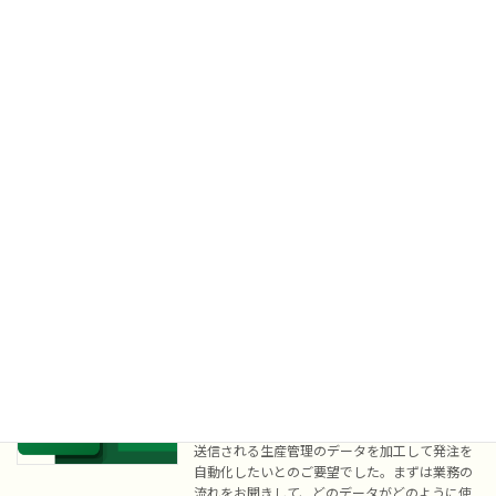
[…]
続きを読む
WordPressでのお困りごと解決
IT関連実績
2022年8月28日
個人のお客様からのご依頼です。 依頼内容は広
告と本文にもう少し余白を設けたい、というの
とページ送りのリンクの位置を変更したい、と
いうご依頼でした。 依頼者様に一時的にパスワ
ードを変更していただき、ログイン情報をお聞
きして […]
続きを読む
Excel作業の効率化
IT関連実績
2022年7月24日
個人のお客様からのご依頼です。 毎日本部から
送信される生産管理のデータを加工して発注を
自動化したいとのご要望でした。まずは業務の
流れをお聞きして、どのデータがどのように使