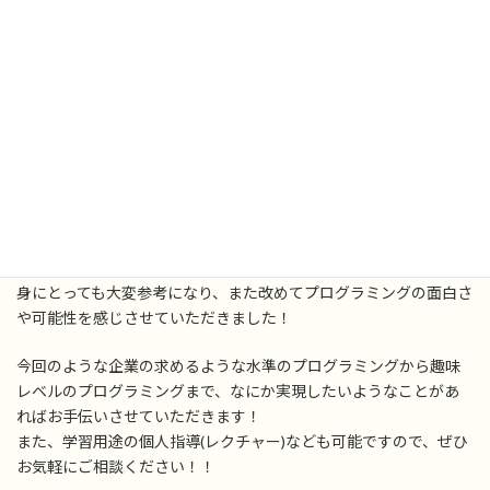
の部分がどのような処理をしているかなどの解説やコードや手順
の誤りを見つけて訂正する等の作業をさせていただきました。
今回大きなところでは、環境構築の段階でつまづいていたところ
があり、npmが導入されておらず、必要な機能の追加が出来ない状
態でしたので、Node.jsのインストールをしました。
更に、参考にしていたサイトのコードにミスがあり適切にコピペ
しても意図した動作にならないといった部分があり、原因を究明し
て対処しました。
PHPを用いたデータベース操作はかなり高度な技術なので、自分自
身にとっても大変参考になり、また改めてプログラミングの面白さ
や可能性を感じさせていただきました！
今回のような企業の求めるような水準のプログラミングから趣味
レベルのプログラミングまで、なにか実現したいようなことがあ
ればお手伝いさせていただきます！
また、学習用途の個人指導(レクチャー)なども可能ですので、ぜひ
お気軽にご相談ください！！