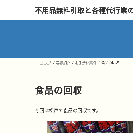
コ
ナ
不用品無料引取と各種代行業の"
ン
ビ
テ
ゲ
ン
ー
ツ
シ
へ
ョ
ス
ン
キ
に
ッ
移
トップ
実績紹介
お手伝い事例
食品の回収
プ
動
食品の回収
今回は松戸で食品の回収です。