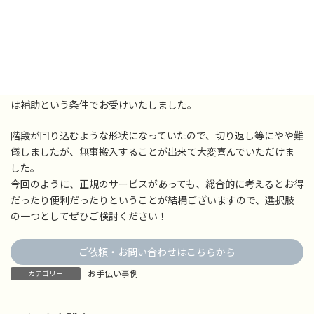
した。(おそらく金額的にも安く上がったかと思います)
一人では持ち運べない大きさと重量のお買い上げ商品を店舗駐車
場でお預かりして、指定場所の2階の屋内へ搬入するというお仕事
でした。
もちろん一人では持ち運べないので、積み下ろしと搬入時こちら
は補助という条件でお受けいたしました。
階段が回り込むような形状になっていたので、切り返し等にやや難
儀しましたが、無事搬入することが出来て大変喜んでいただけま
した。
今回のように、正規のサービスがあっても、総合的に考えるとお得
だったり便利だったりということが結構ございますので、選択肢
の一つとしてぜひご検討ください！
ご依頼・お問い合わせはこちらから
お手伝い事例
カテゴリー