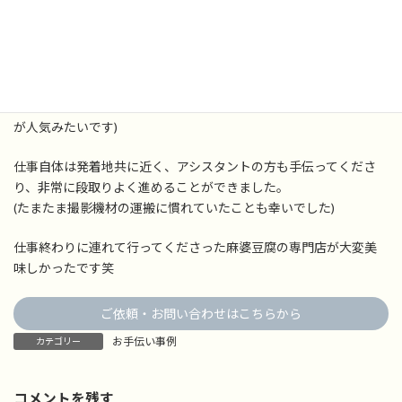
カメラ機材の中には1台で高級車よりも高価なものがあったりと、
一般人にはなかなか想像の及ばない業界です。
もちろんそのような機材は重厚なジュラルミンケースのようなケー
スに収められていますが、その分嵩張ったりと中々扱いの難しい
荷物です。
(最近の主流はペリカンと呼ばれる爆発にも耐えられる防水ケース
が人気みたいです)
仕事自体は発着地共に近く、アシスタントの方も手伝ってくださ
り、非常に段取りよく進めることができました。
(たまたま撮影機材の運搬に慣れていたことも幸いでした)
仕事終わりに連れて行ってくださった麻婆豆腐の専門店が大変美
味しかったです笑
ご依頼・お問い合わせはこちらから
お手伝い事例
カテゴリー
コメントを残す