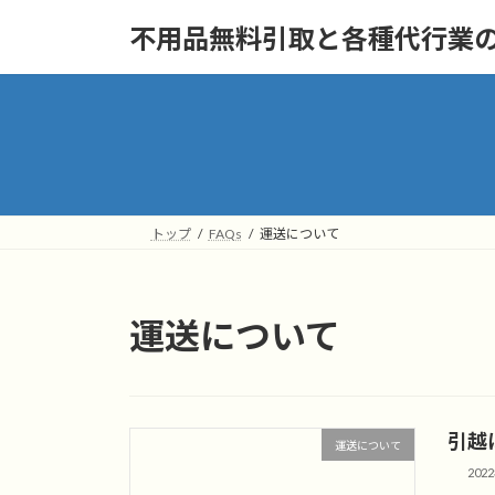
コ
ナ
不用品無料引取と各種代行業の"
ン
ビ
テ
ゲ
ン
ー
ツ
シ
へ
ョ
ス
ン
キ
に
ッ
移
トップ
FAQs
運送について
プ
動
運送について
引越
運送について
202