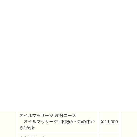
ます！！
サロンカーは荷室長が3m以上ありますので、長身の方でも足を延
ばしてゆったり施術を受けることが出来ます！
メニュー
★おすすめセットメニュー★
オイルマッサージ 120分コース
オイルマッサージ+下記(A～C)の中か
￥14,000
ら2か所
全身指圧 120分コース
￥13,000
全身指圧+下記(A～C)の中から2か所
オイルマッサージ 90分コース
オイルマッサージ+下記(A～C)の中か
￥11,000
ら1か所