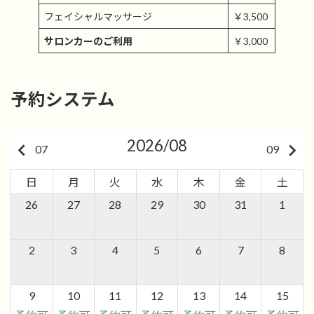
フェイシャルマッサージ
￥3,500
サロンカーのご利用
￥3,000
予約システム
2026/08
keyboard_arrow_left
keyboard_arrow_right
07
09
日
月
火
水
木
金
土
26
27
28
29
30
31
1
2
3
4
5
6
7
8
9
10
11
12
13
14
15
予約可
予約可
予約可
予約可
予約可
予約可
予約可